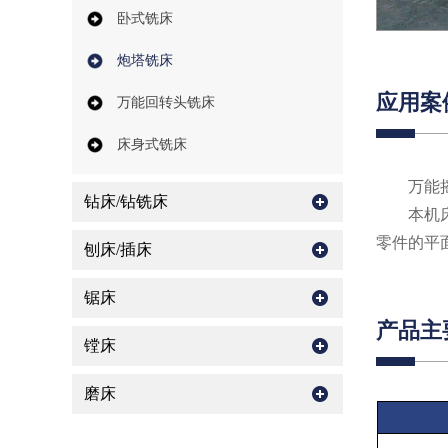
卧式铣床
炮塔铣床
应用案
万能回转头铣床
床身式铣床
万能
钻床/钻铣床
本机
零件的平
刨床/插床
锯床
产品主
镗床
磨床