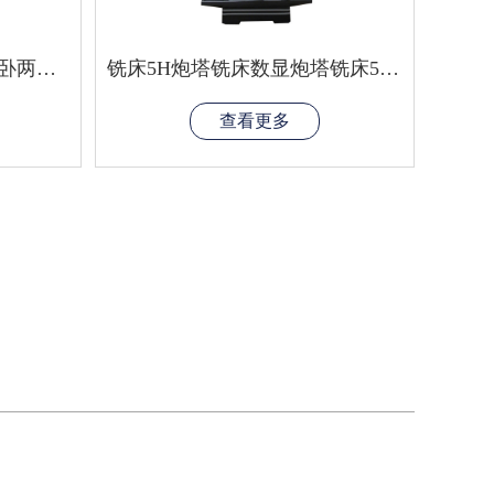
普通铣床4HW炮塔铣床立卧两用炮塔铣床数显炮塔铣床台湾铣头铣床
铣床5H炮塔铣床数显炮塔铣床5号炮塔铣床普通铣床台湾铣头立式铣
查看更多