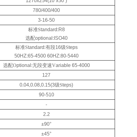
1270x254(10”x50”)
780/400/
40
0
3
-
16
-50
标准
S
tandard:R8
选配
optional:ISO40
标准
S
tandard:
有段
16
级
S
teps
50HZ:65-4500 60HZ:80-5440
选配
O
ptional
:
无段变速
V
ariable
65-4000
127
0.04,0.08,0.15(3
级
S
teps)
90-510
-
2.2
±
90°
±
45°