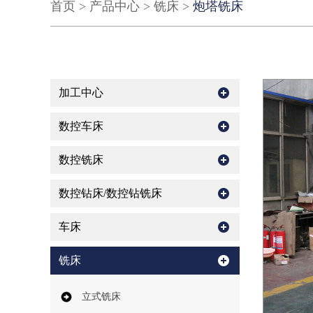
首页
>
产品中心
>
铣床
>
炮塔铣床
加工中心
数控车床
数控铣床
数控钻床/数控钻铣床
车床
铣床
立式铣床