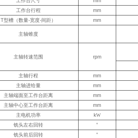
工作台尺寸
mm
工作台行程
mm
T
型槽（数量
-
宽度
-
间
距
）
mm
主轴锥度
主轴转速范围
rpm
主轴行程
mm
主轴进给量
mm
主轴端面至工作台距离
mm
主轴中心至工作台距离
mm
主电机功率
k
W
铣头左右回转
°
铣头前后回转
°