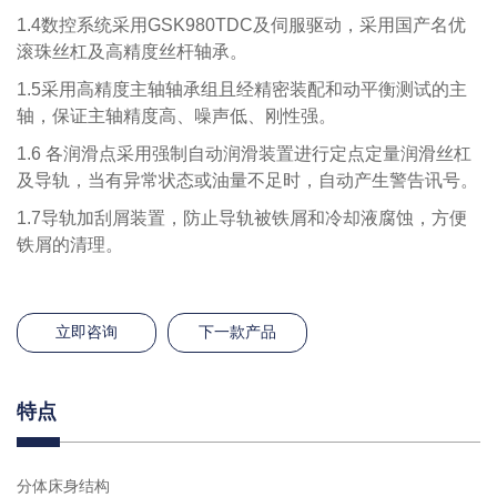
1.4
数控系统采用
GSK980TDC
及伺服驱动，采用国产名优
滚珠丝杠及高精度丝杆轴承。
1.5
采用高精度主轴轴承组且经精密装配和动平衡测试的主
轴，保证主轴精度高、噪声低、刚性强。
1.6
各润滑点采用强制自动润滑装置进行定点定量润滑丝杠
及导轨，当有异常状态或油量不足时，自动产生警告讯号。
1.7
导轨加刮屑装置，防止导轨被铁屑和冷却液腐蚀，方便
铁屑的清理。
立即咨询
下一款产品
特点
分体床身结构