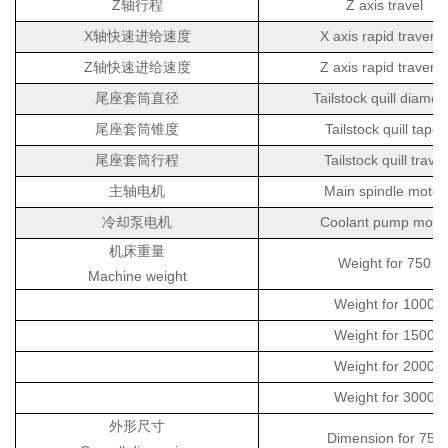
Z
Z axis travel
轴行程
X
X axis rapid travers
轴快速进给速度
Z
Z axis rapid travers
轴快速进给速度
Tailstock quill diamet
尾座套筒直径
Tailstock quill taper
尾座套筒锥度
Tailstock quill travel
尾座套筒行程
Main spindle motor
主轴电机
Coolant pump moto
冷却泵电机
机床重量
W
eight
for 75
0
Machine weight
W
eight
for
1
0
00
W
eight
for 150
0
W
eight
for 2
000
W
eight
for 3
000
外形尺寸
Dimension for 750